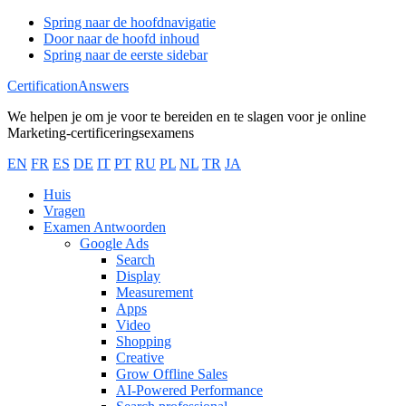
Spring naar de hoofdnavigatie
Door naar de hoofd inhoud
Spring naar de eerste sidebar
CertificationAnswers
We helpen je om je voor te bereiden en te slagen voor je online
Marketing-certificeringsexamens
EN
FR
ES
DE
IT
PT
RU
PL
NL
TR
JA
Huis
Vragen
Examen Antwoorden
Google Ads
Search
Display
Measurement
Apps
Video
Shopping
Creative
Grow Offline Sales
AI-Powered Performance