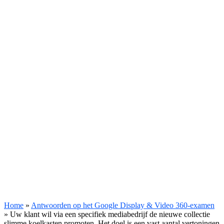
Home
»
Antwoorden op het Google Display & Video 360-examen
»
Uw klant wil via een specifiek mediabedrijf de nieuwe collectie
slimme koelkasten promoten. Het doel is een vast aantal vertoningen