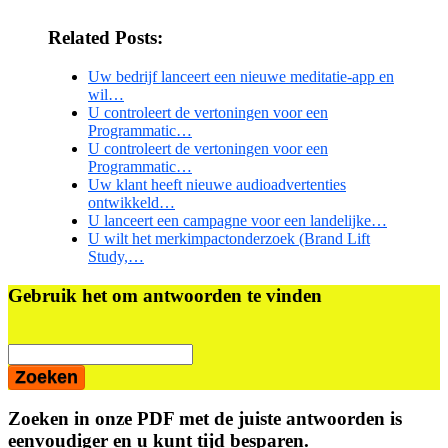
Related Posts:
Uw bedrijf lanceert een nieuwe meditatie-app en
wil…
U controleert de vertoningen voor een
Programmatic…
U controleert de vertoningen voor een
Programmatic…
Uw klant heeft nieuwe audioadvertenties
ontwikkeld…
U lanceert een campagne voor een landelijke…
U wilt het merkimpactonderzoek (Brand Lift
Study,…
Primaire
Gebruik het om antwoorden te vinden
Sidebar
Zoeken in onze PDF met de juiste antwoorden is
eenvoudiger en u kunt tijd besparen.