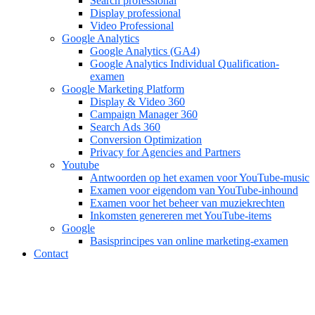
Search professional
Display professional
Video Professional
Google Analytics
Google Analytics (GA4)
Google Analytics Individual Qualification-
examen
Google Marketing Platform
Display & Video 360
Campaign Manager 360
Search Ads 360
Conversion Optimization
Privacy for Agencies and Partners
Youtube
Antwoorden op het examen voor YouTube-music
Examen voor eigendom van YouTube-inhound
Examen voor het beheer van muziekrechten
Inkomsten genereren met YouTube-items
Google
Basisprincipes van online marketing-examen
Contact