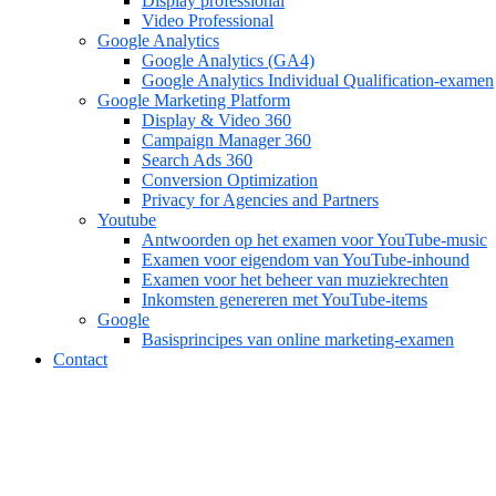
Display professional
Video Professional
Google Analytics
Google Analytics (GA4)
Google Analytics Individual Qualification-examen
Google Marketing Platform
Display & Video 360
Campaign Manager 360
Search Ads 360
Conversion Optimization
Privacy for Agencies and Partners
Youtube
Antwoorden op het examen voor YouTube-music
Examen voor eigendom van YouTube-inhound
Examen voor het beheer van muziekrechten
Inkomsten genereren met YouTube-items
Google
Basisprincipes van online marketing-examen
Contact