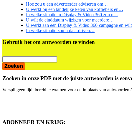
Hoe zou u een adverteerder adviseren om…
U werkt bij een landelijke keten van koffiebars en…
In welke situatie in Display & Video 360 zou u…
U wilt de einddatum wijzigen voor meerdere…
U werkt aan een Display & Video 360-campagne en wi
In welke situatie zou u data-driven…
Primaire
Gebruik het om antwoorden te vinden
Sidebar
Zoeken in onze PDF met de juiste antwoorden is eenvo
Verspil geen tijd, bereid je examen voor en in plaats van antwoorden é
ABONNEER EN KRIJG: