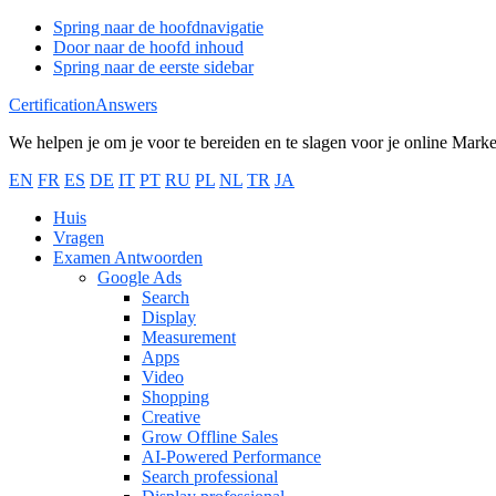
Spring naar de hoofdnavigatie
Door naar de hoofd inhoud
Spring naar de eerste sidebar
CertificationAnswers
We helpen je om je voor te bereiden en te slagen voor je online Mark
EN
FR
ES
DE
IT
PT
RU
PL
NL
TR
JA
Huis
Vragen
Examen Antwoorden
Google Ads
Search
Display
Measurement
Apps
Video
Shopping
Creative
Grow Offline Sales
AI-Powered Performance
Search professional