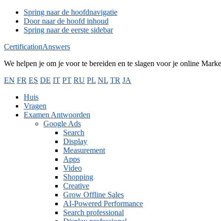
Spring naar de hoofdnavigatie
Door naar de hoofd inhoud
Spring naar de eerste sidebar
CertificationAnswers
We helpen je om je voor te bereiden en te slagen voor je online Mark
EN
FR
ES
DE
IT
PT
RU
PL
NL
TR
JA
Huis
Vragen
Examen Antwoorden
Google Ads
Search
Display
Measurement
Apps
Video
Shopping
Creative
Grow Offline Sales
AI-Powered Performance
Search professional