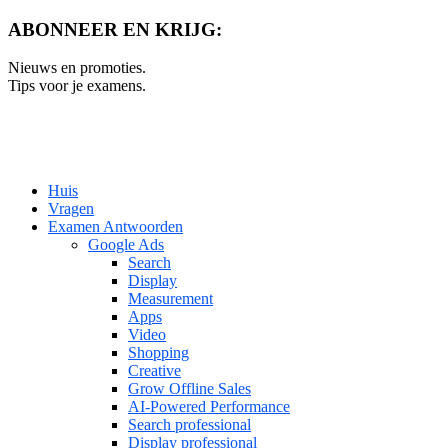
ABONNEER EN KRIJG:
Nieuws en promoties.
Tips voor je examens.
Huis
Vragen
Examen Antwoorden
Google Ads
Search
Display
Measurement
Apps
Video
Shopping
Creative
Grow Offline Sales
AI-Powered Performance
Search professional
Display professional