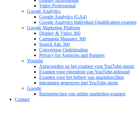
Display professional
Video Professional
Google Analytics
Google Analytics (GA4)
Google Analytics Individual Qualification-examen
Google Marketing Platform
Display & Video 360
Campaign Manager 360
Search Ads 360
Conversion Optimization
Privacy for Agencies and Partners
Youtube
Antwoorden op het examen voor YouTube-music
Examen voor eigendom van YouTube-inhound
Examen voor het beheer van muziekrechten
Inkomsten genereren met YouTube-items
Google
Basisprincipes van online marketing-examen
Contact